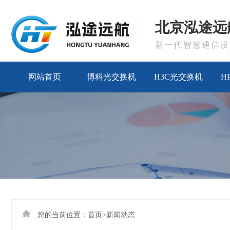
北京泓途远
新一代智慧通信设
网站首页
博科光交换机
H3C光交换机
H
您的当前位置：
首页
>
新闻动态