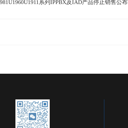
981U1960U1911系列IPPBX及IAD产品停止销售公布