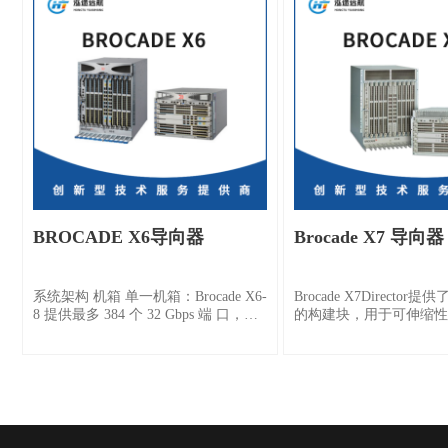
联；交流冗余双电源，端
计 ，含机架套件。
BROCADE X6导向器
Brocade X7 导向器
系统架构 机箱 单一机箱：Brocade X6-
Brocade X7Directo
8 提供最多 384 个 32 Gbps 端 口，加
的构建块，用于可伸缩性
上 128 Gbps（4×32 Gbps）UltraScale
长和大规模存储环境。 
ICL 端口（32 Gbps×4 个 QSFP 端口）
比，BrocadeX7董事的
相当于 512 个。