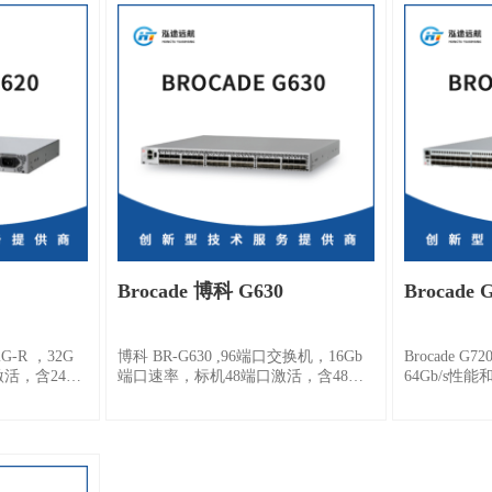
Brocade 博科 G630
Brocade
2G-R ，32G
博科 BR-G630 ,96端口交换机，16Gb
Brocade
激活，含24个
端口速率，标机48端口激活，含48个
64Gb/s
块，可按需扩
16Gb/s短波SFP，可按需扩展到72、96
可提供先进
Q-Flex升
端口，含Web tools、Zoning、EGM软
苛刻的工作
个Q-Flex端
件授权；支持级联；双电源，含机架
上- -代产品相
Gbps或4个
套件。
延迟缩短50
,全光纤支持级
NVMe存储